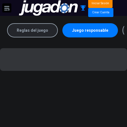
Iniciar Sesión
Crear Cuenta
Reglas del juego
Juego responsable