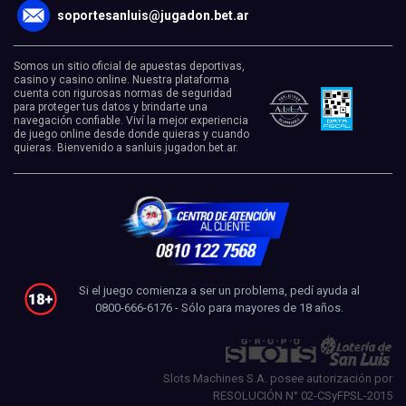
soportesanluis@jugadon.bet.ar
Somos un sitio oficial de apuestas deportivas,
casino y casino online. Nuestra plataforma
cuenta con rigurosas normas de seguridad
para proteger tus datos y brindarte una
navegación confiable. Viví la mejor experiencia
de juego online desde donde quieras y cuando
quieras. Bienvenido a sanluis.jugadon.bet.ar.
Si el juego comienza a ser un problema, pedí ayuda al
0800-666-6176 - Sólo para mayores de 18 años.
Slots Machines S.A. posee autorización por
RESOLUCIÓN N° 02-CSyFPSL-2015